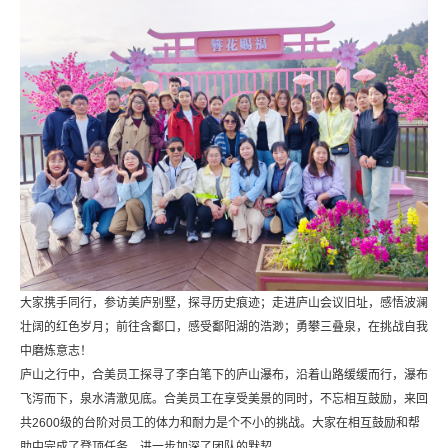
大家携手同行，参访美庐别墅，探寻历史痕迹；走进庐山会议旧址，感悟波澜
壮阔的红色岁月；前往含鄱口，感受鄱阳湖的浩渺；勇攀三叠泉，在挑战自我
中磨炼意志！
庐山之行中，合美员工探寻了李白笔下的庐山瀑布，沿着山路缓缓而行，瀑布
飞泻而下，泉水清澈见底。合美员工在享受美景的同时，不忘相互鼓励，来回
共2600级的台阶对员工的体力和耐力是个不小的挑战。大家在相互鼓励和帮
助中完成了登顶任务，进一步加深了团队的默契。