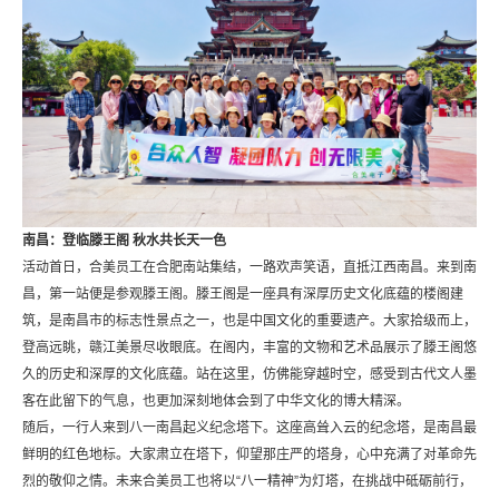
南昌：登临滕王阁 秋水共长天一色
活动首日，合美员工在合肥南站集结，一路欢声笑语，直抵江西南昌。来到南
昌，第一站便是参观滕王阁。滕王阁是一座具有深厚历史文化底蕴的楼阁建
筑，是南昌市的标志性景点之一，也是中国文化的重要遗产。大家拾级而上，
登高远眺，赣江美景尽收眼底。在阁内，丰富的文物和艺术品展示了滕王阁悠
久的历史和深厚的文化底蕴。站在这里，仿佛能穿越时空，感受到古代文人墨
客在此留下的气息，也更加深刻地体会到了中华文化的博大精深。
随后，一行人来到八一南昌起义纪念塔下。这座高耸入云的纪念塔，是南昌最
鲜明的红色地标。大家肃立在塔下，仰望那庄严的塔身，心中充满了对革命先
烈的敬仰之情。未来合美员工也将以“八一精神”为灯塔，在挑战中砥砺前行，