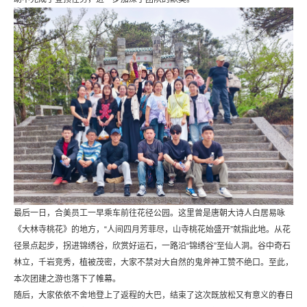
最后一日，合美员工一早乘车前往花径公园。这里曾是唐朝大诗人白居易咏
《大林寺桃花》的地方，“人间四月芳菲尽，山寺桃花始盛开”就指此地。从花
径景点起步，拐进锦绣谷，欣赏好运石，一路沿“锦绣谷”至仙人洞。谷中奇石
林立，千岩竞秀，植被茂密，大家不禁对大自然的鬼斧神工赞不绝口。至此，
本次团建之游也落下了帷幕。
随后，大家依依不舍地登上了返程的大巴，结束了这次既放松又有意义的春日